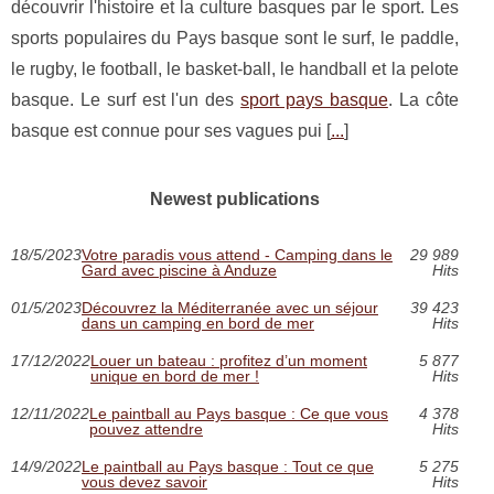
découvrir l'histoire et la culture basques par le sport. Les
sports populaires du Pays basque sont le surf, le paddle,
le rugby, le football, le basket-ball, le handball et la pelote
basque. Le surf est l'un des
sport pays basque
. La côte
basque est connue pour ses vagues pui [
...
]
Newest publications
18/5/2023
Votre paradis vous attend - Camping dans le
29 989
Gard avec piscine à Anduze
Hits
01/5/2023
Découvrez la Méditerranée avec un séjour
39 423
dans un camping en bord de mer
Hits
17/12/2022
Louer un bateau : profitez d’un moment
5 877
unique en bord de mer !
Hits
12/11/2022
Le paintball au Pays basque : Ce que vous
4 378
pouvez attendre
Hits
14/9/2022
Le paintball au Pays basque : Tout ce que
5 275
vous devez savoir
Hits